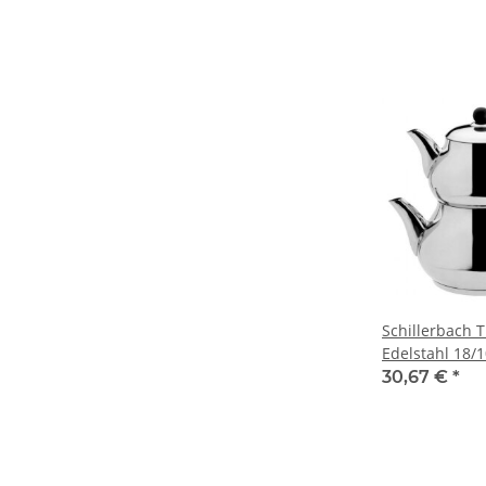
Schillerbach 
Edelstahl 18/
bakalit Baston
30,67 €
*