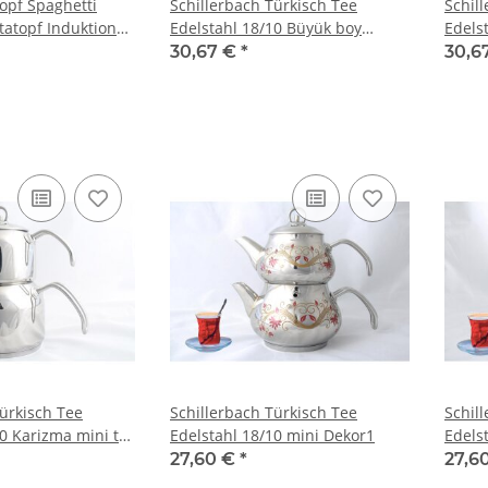
opf Spaghetti
Schillerbach Türkisch Tee
Schil
tatopf Induktion
Edelstahl 18/10 Büyük boy
Edels
cm
Dekor1
Dekor
30,67 €
*
30,6
Türkisch Tee
Schillerbach Türkisch Tee
Schil
0 Karizma mini tel
Edelstahl 18/10 mini Dekor1
Edels
27,60 €
*
27,6