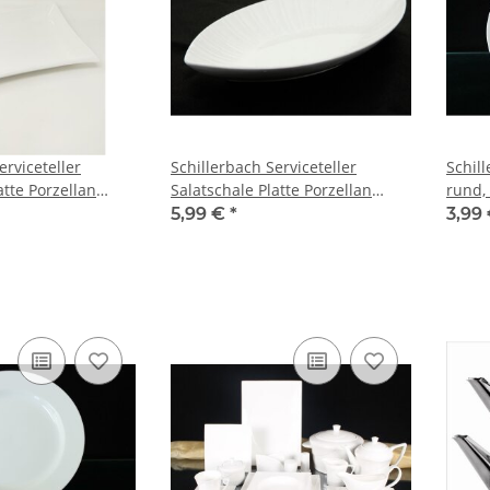
erviceteller
Schillerbach Serviceteller
Schill
atte Porzellan
Salatschale Platte Porzellan
rund,
e Obstschale
Knabberschale Obstschale
5,99 €
*
3,99