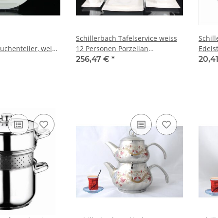
Schillerbach Tafelservice weiss
Schil
Kuchenteller, weiß,
12 Personen Porzellan
Edels
 Porzellan
Essservice Geschirr
Kochs
256,47 €
*
20,4