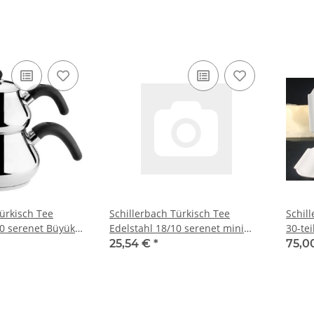
Türkisch Tee
Schillerbach Türkisch Tee
Schill
10 serenet Büyük
Edelstahl 18/10 serenet mini
30-tei
bakalit Baston
Perso
25,54 €
*
75,0