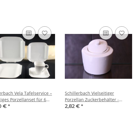
erbach Vela Tafelservice –
Schillerbach Vielseitiger
liges Porzellanset für 6
Porzellan Zuckerbehälter -
nen
Charmante Aufbewahrung für
0 €
*
2,82 €
*
Tischzubehör