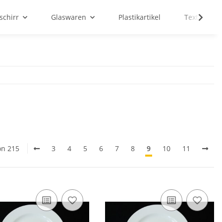
schirr
Glaswaren
Plastikartikel
Textilien
on 215
3
4
5
6
7
8
9
10
11