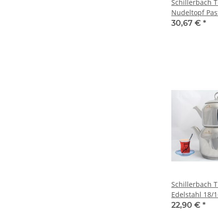
Schillerbach T
Nudeltopf Pas
Edelstahl 22 
30,67 €
*
Schillerbach 
Edelstahl 18/1
kulplu
22,90 €
*