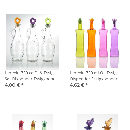
Herevin 750 cc Öl & Essig
Herevin 750 ml Öll Essig
Set Ölspender Essigspender
Ölspender Essigspender
Glasflasche Deko Sirkelik
Ölbehälter Essigbehälter
4,00 €
*
4,62 €
*
Glasflasche