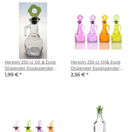
Herevin 250 cc Oil & Essig
Herevin 250 cc Oil& Essig
Ölspender Essigspender
Ölspender Essigspender
Glasflasche Deko Sirkelik
Ölbehälter Essigbehälter
1,99 €
*
2,56 €
*
Glasflasche