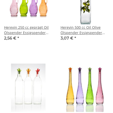
Herevin 250 cc geprägt Oil
Herevin 500 cc Oil Olive
Ölspender Essigspender
Ölspender Essigspender
Ölbehälter Essigbehälter
Ölbehälter Essigbehälter
2,56 €
*
3,07 €
*
Glas