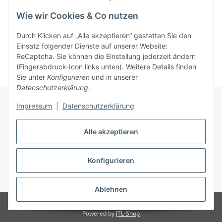
Wie wir Cookies & Co nutzen
Informationen
Durch Klicken auf „Alle akzeptieren“ gestatten Sie den
Hersteller
Einsatz folgender Dienste auf unserer Website:
ReCaptcha. Sie können die Einstellung jederzeit ändern
(Fingerabdruck-Icon links unten). Weitere Details finden
Sie unter
Konfigurieren
und in unserer
Datenschutzerklärung
.
Impressum
|
Datenschutzerklärung
Rechtliches
Alle akzeptieren
Konfigurieren
Vertrag widerrufen
* Alle Preise inkl. gesetzlicher USt., zzgl.
Versand
Ablehnen
© Vision-Homecollection
Powered by
JTL-Shop