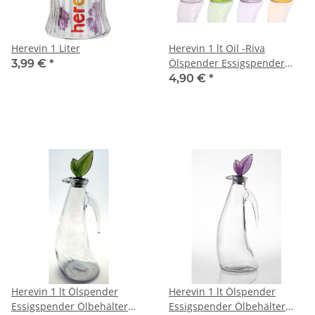
Herevin 1 Liter
Herevin 1 lt Oil -Riva
Ölspender Essigspender
3,99 €
*
Ölbehälter Essigbehälter
4,90 €
*
Essig Glas
Herevin 1 lt Ölspender
Herevin 1 lt Ölspender
Essigspender Ölbehälter
Essigspender Ölbehälter