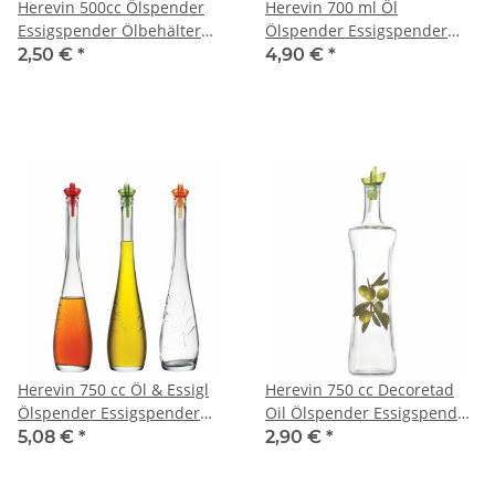
Herevin 500cc Ölspender
Herevin 700 ml Öl
Essigspender Ölbehälter
Ölspender Essigspender
Essigbehälter Öl Sirkelik
Ölbehälter Essigbehälter
2,50 €
*
4,90 €
*
Deko
Herevin 750 cc Öl & Essigl
Herevin 750 cc Decoretad
Ölspender Essigspender
Oil Ölspender Essigspender
Glasflasche Deko Sirkelik
Ölbehälter Essigbehälter
5,08 €
*
2,90 €
*