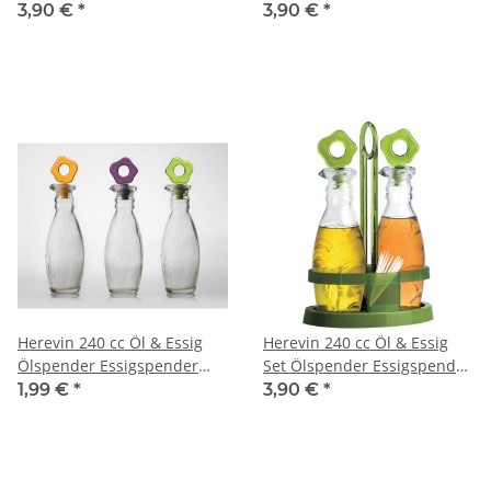
Essigbehälter Glasflasche
Essigbehälter Ölflasche
3,90 €
*
3,90 €
*
Deko Sirkelik
Deko
Herevin 240 cc Öl & Essig
Herevin 240 cc Öl & Essig
Ölspender Essigspender
Set Ölspender Essigspender
Glasflsche Deko Sirkelik
Glasflasche Sirkelik Yaglik
1,99 €
*
3,90 €
*