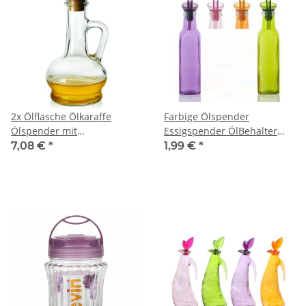
2x Ölflasche Ölkaraffe
Farbige Ölspender
Ölspender mit
Essigspender ÖlBehälter
Korkenverschluss Olivia
Essigbehälter
7,08 €
*
1,99 €
*