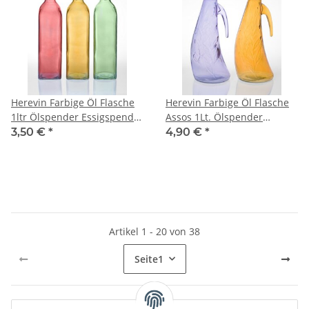
Herevin Farbige Öl Flasche
Herevin Farbige Öl Flasche
1ltr Ölspender Essigspender
Assos 1Lt. Ölspender
ÖlBehälter Essigbehälter
Essigspender ÖlBehälter
3,50 €
*
4,90 €
*
Essigbehälter
Artikel 1 - 20 von 38
Seite
1