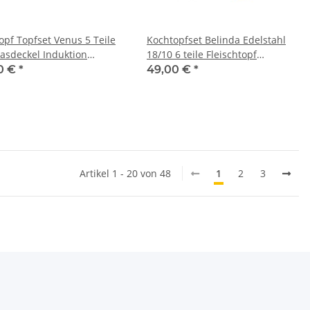
opf Topfset Venus 5 Teile
Kochtopfset Belinda Edelstahl
lasdeckel Induktion
18/10 6 teile Fleischtopf
tahl Töpfe Kochgeschirr
Gemüsetopf Topf Töpfe
0 €
*
49,00 €
*
Induktion
Artikel 1 - 20 von 48
1
2
3