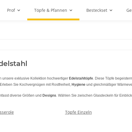
Prof
Töpfe & Pfannen
Besteckset
Ge
delstahl
n unsere exklusive Kollektion hochwertiger
Edelstahltöpfe
. Diese Töpfe begeister
rleben Sie Kochvergnügen mit Rostfreiheit,
Hygiene
und gleichmäßiger Wärmeverte
fasst diverse Größen und
Designs
. Wählen Sie zwischen Glasdeckeln für Einblicke
sserole
Töpfe Einzeln