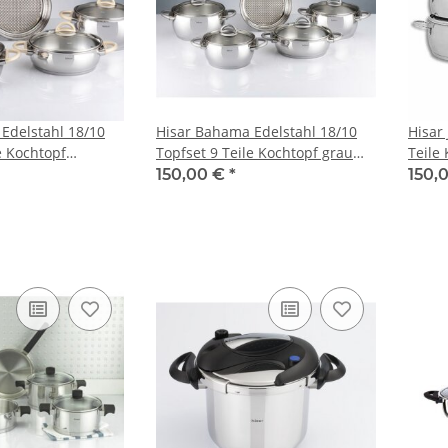
Edelstahl 18/10
Hisar Bahama Edelstahl 18/10
Hisar 
e Kochtopf
Topfset 9 Teile Kochtopf grau
Teile
pf Induktion bej
Pfanne
Tence
150,00 €
*
150,