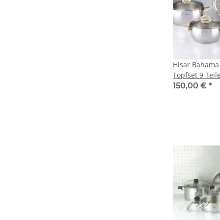
Hisar Bahama 
Topfset 9 Teil
Fleischtopf To
150,00 €
*