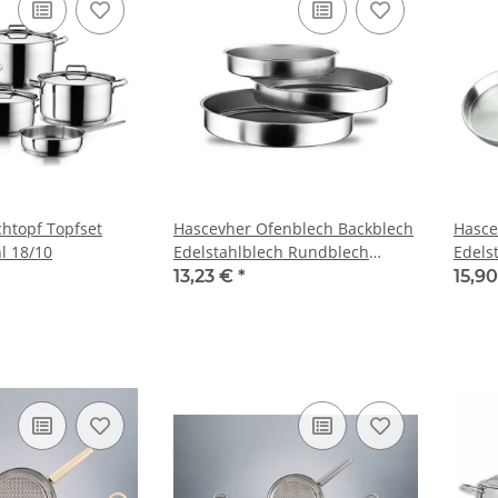
htopf Topfset
Hascevher Ofenblech Backblech
Hasce
l 18/10
Edelstahlblech Rundblech
Edels
Edelstahl 18/10 28-30-36
13,23 €
*
15,9