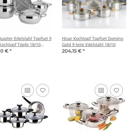
Jupiter Edelstahl Topfset 9
Hisar Kochtopf Topfset Domino
 Kochtopf Töpfe 18/10
Gold 9 teile Edelstahl 18/10
re
00 €
*
204,15 €
*