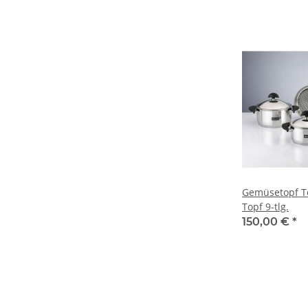
Gemüsetopf T
Topf 9-tlg.
150,00 €
*