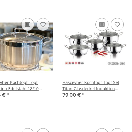
vher Kochtopf Topf
Hascevher Kochtopf Topf Set
tion Edelstahl 18/10
Titan Glasdeckel Induktion
etopf Fleischtopf
Edelstahl Güzide
4 €
*
79,00 €
*
tahldeckel 24x19