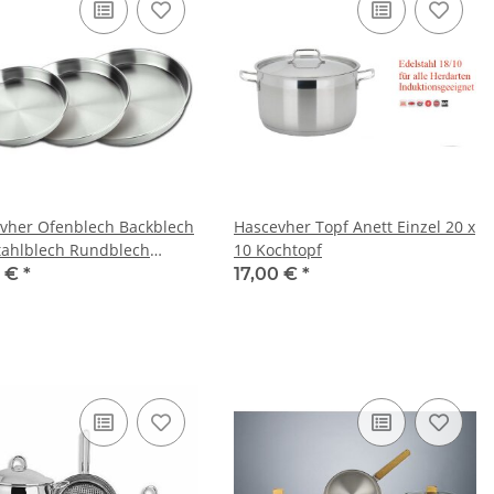
vher Ofenblech Backblech
Hascevher Topf Anett Einzel 20 x
tahlblech Rundblech
10 Kochtopf
Edelstahl 18/10 3 teilig
0 €
*
17,00 €
*