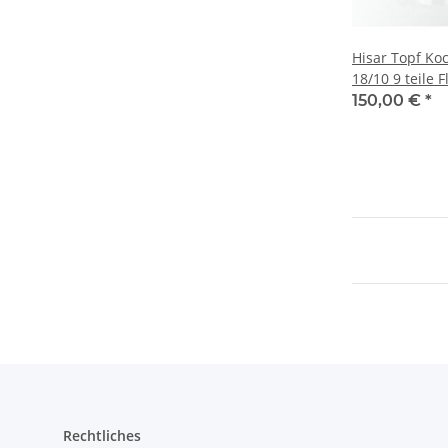
Hisar Topf Kochtopfset Edelstahl
18/10 9 teile F
Gemüsetopf
150,00 €
*
Rechtliches