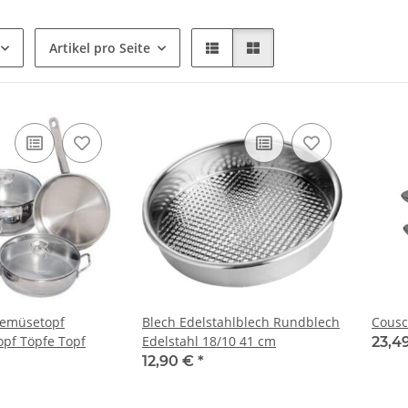
Artikel pro Seite
Gemüsetopf
Blech Edelstahlblech Rundblech
Cousc
opf Töpfe Topf
Edelstahl 18/10 41 cm
23,4
12,90 €
*