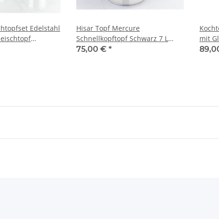
Hisar Topf Mercure
Kocht
leischtopf
Schnellkopftopf Schwarz 7 L
mit G
Kochtopf Tencere Gemüsetopf
Edels
75,00 €
*
89,0