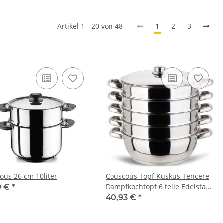
Artikel 1 - 20 von 48
1
2
3
ous 26 cm 10liter
Couscous Topf Kuskus Tencere
Dampfkochtopf 6 teile Edelstahl
9 €
*
18/10 26 cm
40,93 €
*