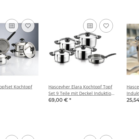
opfset Kochtopf
Hascevher Elara Kochtopf Topf
Hasce
Set 9 Teile mit Deckel Induktion
Induk
Edelstahl 18/10Töpfe
Gemüs
69,00 €
*
25,5
Kochgeschirr
Edels