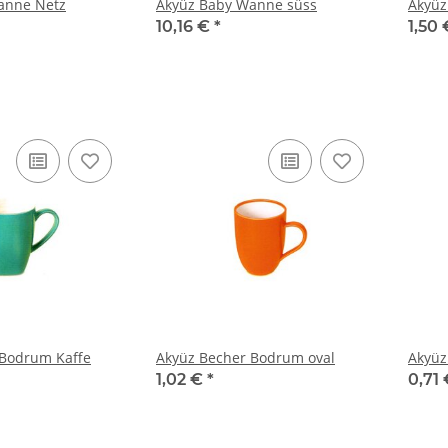
anne Netz
Akyüz Baby Wanne süss
Akyüz
10,16 €
*
1,50
 Bodrum Kaffe
Akyüz Becher Bodrum oval
Akyüz
1,02 €
*
0,71