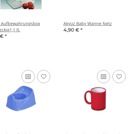
 Aufbewahrungsbox
Akyüz Baby Wanne Netz
ckig1,1 lt.
4,90 €
*
 €
*