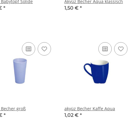
 Babytopf Solide
Akyüz Becher Aqua klassisch
 €
*
1,50 €
*
 Becher groß
akyüz Becher Kaffe Aqua
 €
*
1,02 €
*