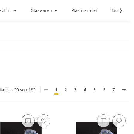
schirr
Glaswaren
Plastikartikel
Textilien
ikel 1 - 20 von 132
1
2
3
4
5
6
7