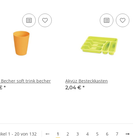
 Becher soft trink becher
Akyüz Besteckkasten
 €
*
2,04 €
*
ikel 1 - 20 von 132
1
2
3
4
5
6
7