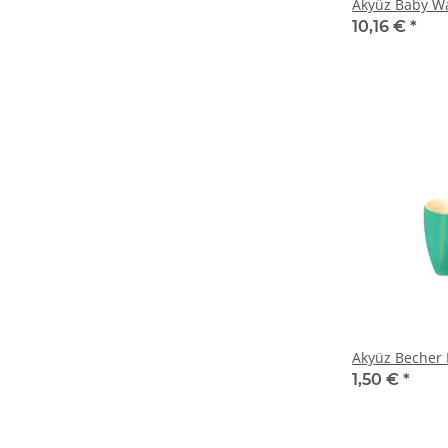
Akyüz Baby W
10,16 €
*
Akyüz Becher
1,50 €
*