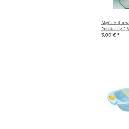
Akyüz Aufbew
Rechteckig 2,6 
3,00 €
*