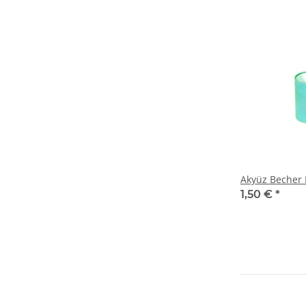
Akyüz Becher 
1,50 €
*