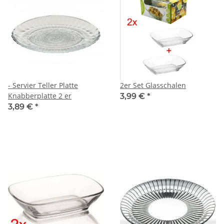
- Servier Teller Platte
2er Set Glasschalen
Knabberplatte 2 er
3,99 €
*
3,89 €
*