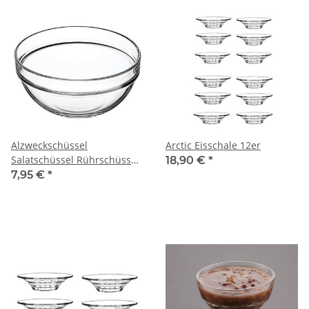
Alzweckschüssel
Arctic Eisschale 12er
Salatschüssel Rührschüssel
18,90 €
*
Schale
7,95 €
*