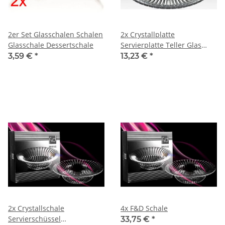
2er Set Glasschalen Schalen
2x Crystallplatte
Glasschale Dessertschale
Servierplatte Teller Glas
Platte Schale Crystallschale
3,59 €
*
13,23 €
*
2x Crystallschale
4x F&D Schale
Servierschüssel
33,75 €
*