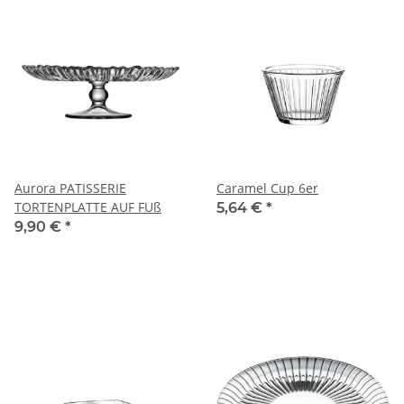
Aurora PATISSERIE
Caramel Cup 6er
TORTENPLATTE AUF FUß
5,64 €
*
9,90 €
*