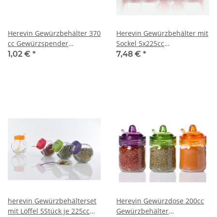
Herevin Gewürzbehälter 370
Herevin Gewürzbehälter mit
cc Gewürzspender
Sockel 5x225cc
Gewürzdose Vorratdose
Gewürzbehälter
1,02 €
*
7,48 €
*
Gewürzstreuer Gewürzglas
herevin Gewürzbehälterset
Herevin Gewürzdose 200cc
mit Löffel 5Stück je 225cc
Gewürzbehälter