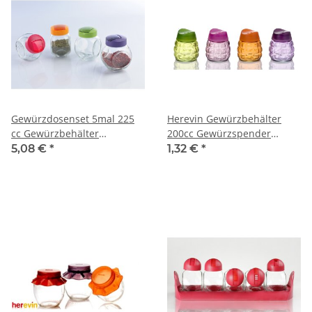
Gewürzdosenset 5mal 225
Herevin Gewürzbehälter
cc Gewürzbehälter
200cc Gewürzspender
Gewürzstreuer Gewürzglas
Gewürzdose Vorratsdose
5,08 €
*
1,32 €
*
Deko