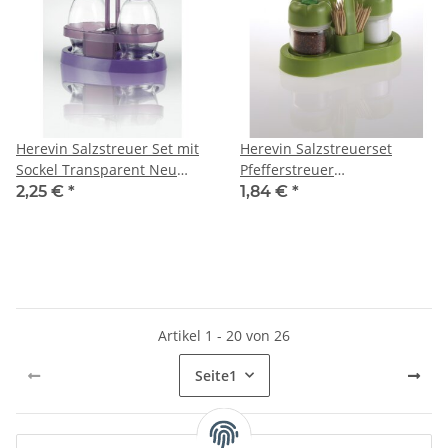
Herevin Salzstreuer Set mit
Herevin Salzstreuerset
Sockel Transparent Neu
Pfefferstreuer
2x85cc Pfefferstreuer
Pfefferspender Salzspender
2,25 €
*
1,84 €
*
Pfefferbehälter
Salzbehälter
Pfefferspender Salzspender
Salzbehälter
Artikel 1 - 20 von 26
Seite
1