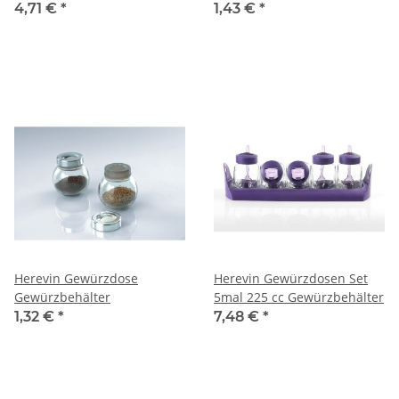
Gewürzbehälter
Gewürzstreuer Gewürzglas
4,71 €
*
1,43 €
*
Gewürzstreuer Gewürzglas
Herevin Gewürzdose
Herevin Gewürzdosen Set
Gewürzbehälter
5mal 225 cc Gewürzbehälter
1,32 €
*
7,48 €
*