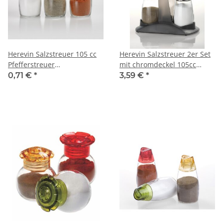
Herevin Salzstreuer 105 cc
Herevin Salzstreuer 2er Set
Pfefferstreuer
mit chromdeckel 105cc
Pfefferbehälter
Pfefferstreuer
0,71 €
*
3,59 €
*
Pfefferspender Salzspender
Salzbehälter