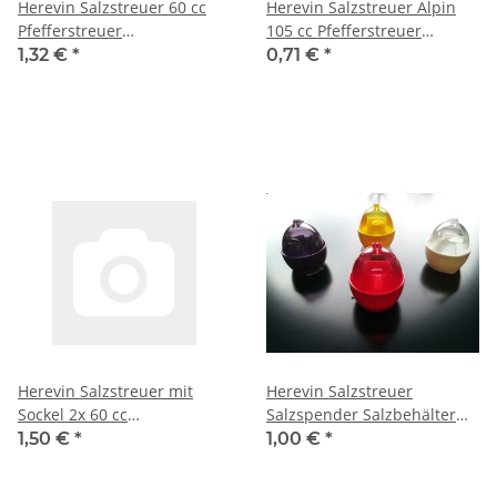
Herevin Salzstreuer 60 cc
Herevin Salzstreuer Alpin
Pfefferstreuer
105 cc Pfefferstreuer
Pfefferbehälter
Pfefferbehälter
1,32 €
*
0,71 €
*
Pfefferspender Salzspender
Pfefferspender Salzspender
Salzbehälter
Salzbehälter
Herevin Salzstreuer mit
Herevin Salzstreuer
Sockel 2x 60 cc
Salzspender Salzbehälter
Pfefferstreuer Gewürze
Pfefferstreuer Eiform Deko
1,50 €
*
1,00 €
*
Gastronomie