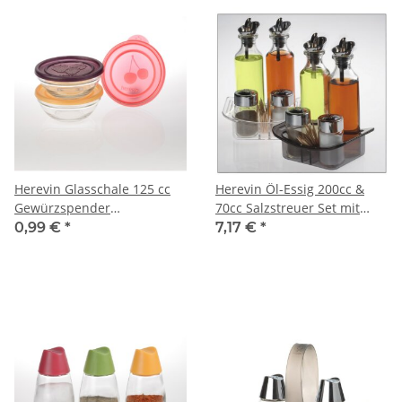
Herevin Glasschale 125 cc
Herevin Öl-Essig 200cc &
Gewürzspender
70cc Salzstreuer Set mit
Gewürzdose Vorratsdose
verchromtem Deckel
0,99 €
*
7,17 €
*
Schale
Pfefferstreuer Spender