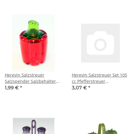
Herevin Salzstreuer
Herevin Salzstreuer Set 105
Salzspender Salzbehälter
cc Pfefferstreuer
Pfefferstreuer
Pfefferbehälter
1,99 €
*
3,07 €
*
Pfefferspender Deko
Pfefferspender Salzspender
Salzbehälter