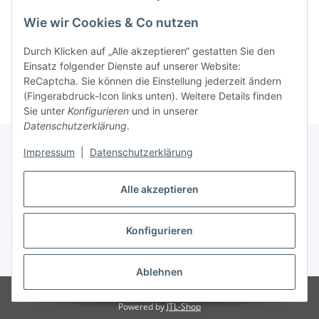
Wie wir Cookies & Co nutzen
Informationen
Durch Klicken auf „Alle akzeptieren“ gestatten Sie den
Hersteller
Einsatz folgender Dienste auf unserer Website:
ReCaptcha. Sie können die Einstellung jederzeit ändern
(Fingerabdruck-Icon links unten). Weitere Details finden
Sie unter
Konfigurieren
und in unserer
Datenschutzerklärung
.
Impressum
|
Datenschutzerklärung
Rechtliches
Alle akzeptieren
Konfigurieren
Vertrag widerrufen
* Alle Preise inkl. gesetzlicher USt., zzgl.
Versand
Ablehnen
© Vision-Homecollection
Powered by
JTL-Shop