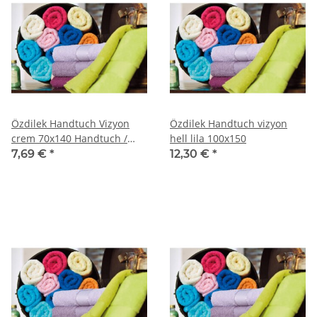
Özdilek Handtuch Vizyon
Özdilek Handtuch vizyon
crem 70x140 Handtuch /
hell lila 100x150
Handtücher
7,69 €
*
12,30 €
*