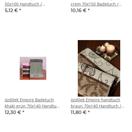
50x100 Handtuch /
crem 70x150 Badetuch /
Handtücher
Badetücher
5,12 €
*
10,16 €
*
özdilek Empire Badetuch
özdilek Empire handtuch
khaki grün 70x140 Handtuch
braun 70x140 Handtuch /
/ Handtücher
Handtücher
12,30 €
*
11,80 €
*