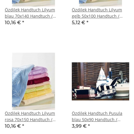
Özdilek Handtuch Lilyum
Özdilek Handtuch Lilyum
blau 70x140 Handtuch /
gelb 50x100 Handtuch /
Handtücher
Handtücher
10,16 €
*
5,12 €
*
Özdilek Handtuch Lilyum
Özdilek Handtuch Pusula
rosa 70x150 Handtuch /
blau 50x90 Handtuch /
Handtücher
Handtücher
10,16 €
*
3,99 €
*