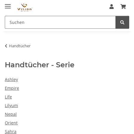
Handtücher
Handtücher - Serie
Ashley
Empire
Life
Lilyum
Nepal
Orient
Sahra