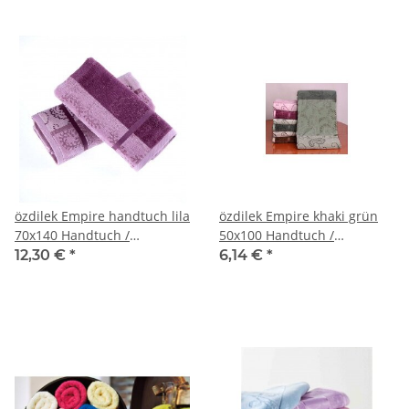
özdilek Empire handtuch lila
özdilek Empire khaki grün
70x140 Handtuch /
50x100 Handtuch /
Handtücher
Handtücher
12,30 €
*
6,14 €
*