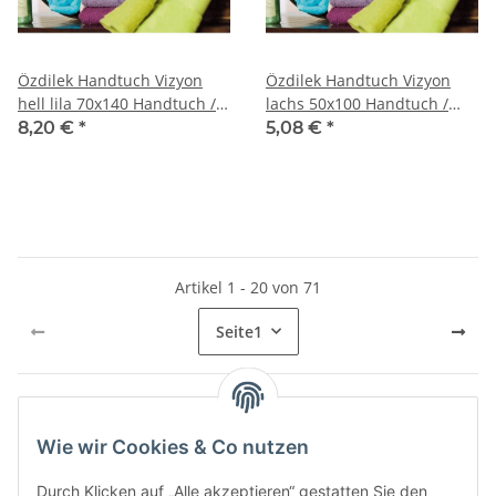
Özdilek Handtuch Vizyon
Özdilek Handtuch Vizyon
hell lila 70x140 Handtuch /
lachs 50x100 Handtuch /
Handtücher
Handtücher
8,20 €
*
5,08 €
*
Artikel 1 - 20 von 71
Seite
1
Wie wir Cookies & Co nutzen
Informationen
Durch Klicken auf „Alle akzeptieren“ gestatten Sie den