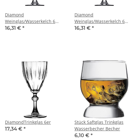
Diamond
Diamond
Weinglas/Wasserkelch 6
Weinglas/Wasserkelch 6
Stück
Stück
16,31 €
*
16,31 €
*
DiamondTrinkglas 6er
Stück Saftglas Trinkglas
Wasserbecher Becher
17,34 €
*
6,10 €
*