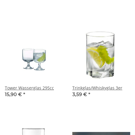
Tower Wasserglas 295cc
Trinkglas/Whiskyglas 3er
15,90 €
*
3,59 €
*