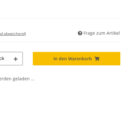
Frage zum Artikel
nd abweichend)
ck
In den Warenkorb
den geladen ...