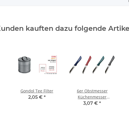
unden kauften dazu folgende Artike
Gondol Tee Filter
6er Obstmesser
Küchenmesser
2,05 €
*
Schälmesser Messer
3,07 €
*
Gemüsemesser