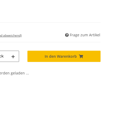
Frage zum Artikel
nd abweichend)
ck
In den Warenkorb
den geladen ...