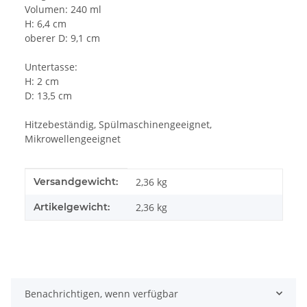
Volumen: 240 ml
H: 6,4 cm
oberer D: 9,1 cm
Untertasse:
H: 2 cm
D: 13,5 cm
Hitzebeständig, Spülmaschinengeeignet,
Mikrowellengeeignet
Produkteigenschaft
Wert
Versandgewicht:
2,36 kg
Artikelgewicht:
2,36
kg
Benachrichtigen, wenn verfügbar