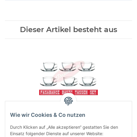
Dieser Artikel besteht aus
1x
Basic Set Teeglas mit
Wie wir Cookies & Co nutzen
Unterteller
Artikel zurzeit vergriffen
Durch Klicken auf „Alle akzeptieren“ gestatten Sie den
Einsatz folgender Dienste auf unserer Website: